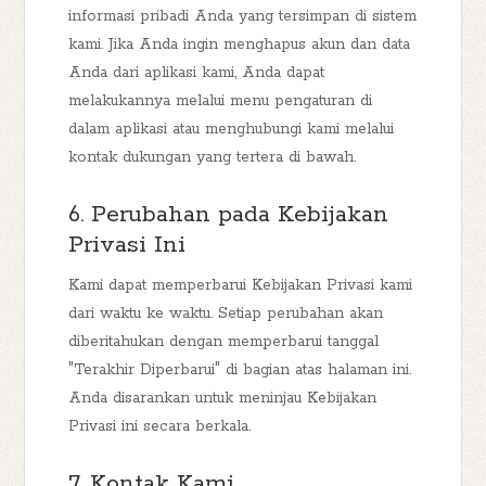
informasi pribadi Anda yang tersimpan di sistem
kami. Jika Anda ingin menghapus akun dan data
Anda dari aplikasi kami, Anda dapat
melakukannya melalui menu pengaturan di
dalam aplikasi atau menghubungi kami melalui
kontak dukungan yang tertera di bawah.
6. Perubahan pada Kebijakan
Privasi Ini
Kami dapat memperbarui Kebijakan Privasi kami
dari waktu ke waktu. Setiap perubahan akan
diberitahukan dengan memperbarui tanggal
"Terakhir Diperbarui" di bagian atas halaman ini.
Anda disarankan untuk meninjau Kebijakan
Privasi ini secara berkala.
7. Kontak Kami