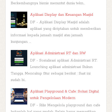
Berkembangnya bisnis menuntut dunia tekn...
Aplikasi Display dan Keuangan Masjid
DF - Aplikasi Display Masjid adalah
aplikasi yang diciptakan untuk memberikan
informasi kepada jamaah masjid atau jamaah
kunjungan. ...
Aplikasi Administrasi RT dan RW
DF - Sosialisasi aplikasi Administrasi RT.
Lounching aplikasi administrasi Rukun
Tangga. Mencakup fitur sebagai berikut : Saat ini
sudah bi...
Aplikasi Playground & Cafe: Solusi Digital
untuk Pengelolaan Modern
DF - Rilis Mengelola playground dan cafe
bukanlah hal yang mudah. Selain harus memastikan