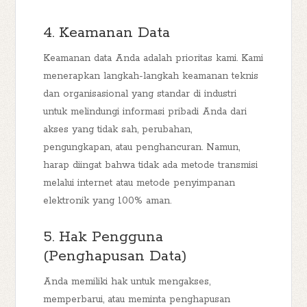
4. Keamanan Data
Keamanan data Anda adalah prioritas kami. Kami
menerapkan langkah-langkah keamanan teknis
dan organisasional yang standar di industri
untuk melindungi informasi pribadi Anda dari
akses yang tidak sah, perubahan,
pengungkapan, atau penghancuran. Namun,
harap diingat bahwa tidak ada metode transmisi
melalui internet atau metode penyimpanan
elektronik yang 100% aman.
5. Hak Pengguna
(Penghapusan Data)
Anda memiliki hak untuk mengakses,
memperbarui, atau meminta penghapusan