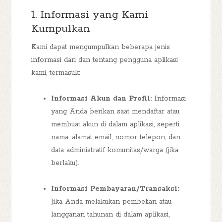
1. Informasi yang Kami
Kumpulkan
Kami dapat mengumpulkan beberapa jenis
informasi dari dan tentang pengguna aplikasi
kami, termasuk:
Informasi Akun dan Profil:
Informasi
yang Anda berikan saat mendaftar atau
membuat akun di dalam aplikasi, seperti
nama, alamat email, nomor telepon, dan
data administratif komunitas/warga (jika
berlaku).
Informasi Pembayaran/Transaksi:
Jika Anda melakukan pembelian atau
langganan tahunan di dalam aplikasi,