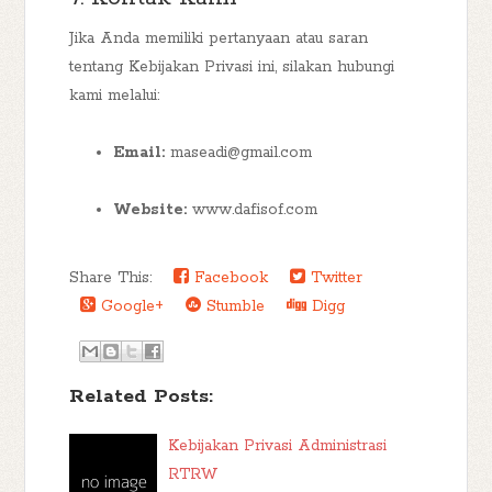
Jika Anda memiliki pertanyaan atau saran
tentang Kebijakan Privasi ini, silakan hubungi
kami melalui:
Email:
maseadi@gmail.com
Website:
www.dafisof.com
Share This:
Facebook
Twitter
Google+
Stumble
Digg
Related Posts:
Kebijakan Privasi Administrasi
RTRW