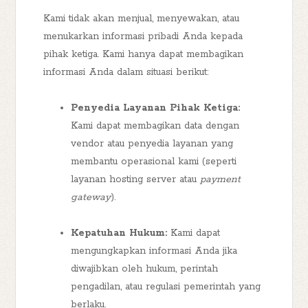
Kami tidak akan menjual, menyewakan, atau
menukarkan informasi pribadi Anda kepada
pihak ketiga. Kami hanya dapat membagikan
informasi Anda dalam situasi berikut:
Penyedia Layanan Pihak Ketiga:
Kami dapat membagikan data dengan
vendor atau penyedia layanan yang
membantu operasional kami (seperti
layanan hosting server atau
payment
gateway
).
Kepatuhan Hukum:
Kami dapat
mengungkapkan informasi Anda jika
diwajibkan oleh hukum, perintah
pengadilan, atau regulasi pemerintah yang
berlaku.