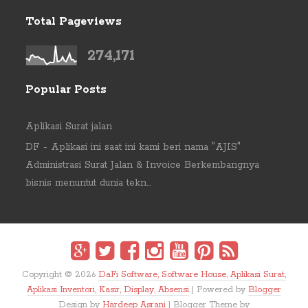
Total Pageviews
274,171
Popular Posts
Aplikasi Surat jalan
DF - Aplikasi ini saat ini kami beri nama "AJIS"
Administrasi Surat Jalan & Invoice Berkembangnya
bisnis menuntut dunia tekn...
Copyright ©
2026
DaFi Software, Software House, Aplikasi Surat,
Aplikasi Inventori, Kasir, Display, Absensi
| Powered by
Blogger
Design by
Hardeep Asrani
| Blogger Theme by