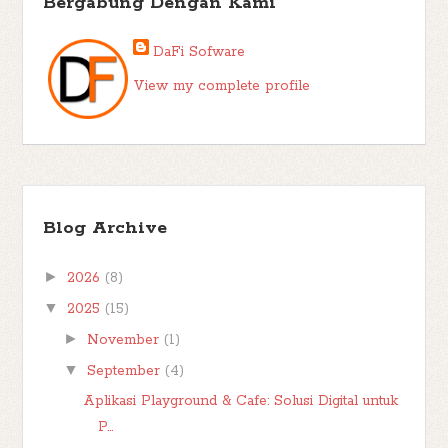
Bergabung Dengan Kami
DaFi Sofware
View my complete profile
Blog Archive
►
2026
(8)
▼
2025
(15)
►
November
(1)
▼
September
(4)
Aplikasi Playground & Cafe: Solusi Digital untuk
P...