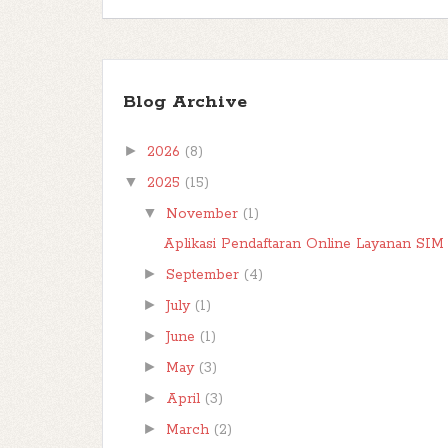
Blog Archive
►
2026
(8)
▼
2025
(15)
▼
November
(1)
Aplikasi Pendaftaran Online Layanan SIM B
►
September
(4)
►
July
(1)
►
June
(1)
►
May
(3)
►
April
(3)
►
March
(2)