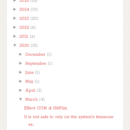
►
2025
(15)
►
2024
(19)
►
2023
(20)
►
2022
(6)
►
2021
(6)
▼
2020
(15)
►
December
(1)
►
September
(1)
►
June
(1)
►
May
(1)
►
April
(3)
▼
March
(4)
Effect GUN di HitFilm
It is not safe to rely on the system's timezone
se...