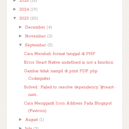
►
2025
(15)
►
2024
(19)
▼
2023
(20)
►
December
(4)
►
November
(3)
▼
September
(5)
Cara Merubah format tanggal di PHP
Error React Native undefined is not a function
Gambar tidak nampil di print PDF php
Codeigniter
Solved : Failed to resolve dependency '@react-
navi...
Cara Mengganti Icon Address Pada Blogspot
(Favicon)
►
August
(1)
►
July
(3)