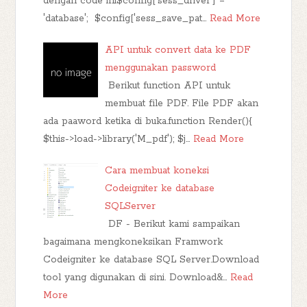
dengan code ini$config['sess_driver'] =
'database'; $config['sess_save_pat…
Read More
API untuk convert data ke PDF
menggunakan password
Berikut function API untuk
membuat file PDF. File PDF akan
ada paaword ketika di buka.function Render(){
$this->load->library('M_pdf'); $j…
Read More
Cara membuat koneksi
Codeigniter ke database
SQLServer
DF - Berikut kami sampaikan
bagaimana mengkoneksikan Framwork
Codeigniter ke database SQL Server.Download
tool yang digunakan di sini. Download&…
Read
More