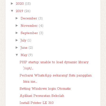
►
2020
(15)
▼
2019
(26)
►
December
(3)
►
November
(4)
►
September
(3)
►
July
(1)
►
June
(2)
▼
May
(9)
PHP startup: unable to load dynamic library
'/opt/...
Perbarui WhatsApp sekarang! Satu panggilan
bisa me...
Setting Windows login Otomatis
Aplikasi Persuratan Sekolah
Install Printer LX 310