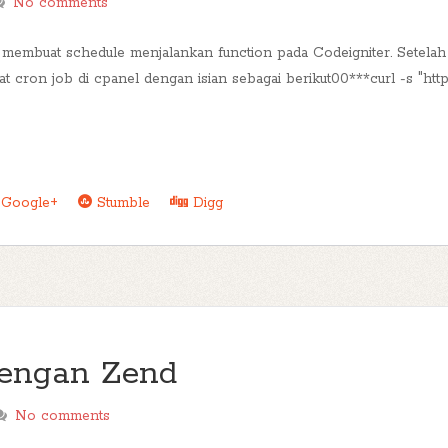
No comments
 membuat schedule menjalankan function pada Codeigniter. Setelah 
at cron job di cpanel dengan isian sebagai berikut00***curl -s "htt
Google+
Stumble
Digg
engan Zend
No comments