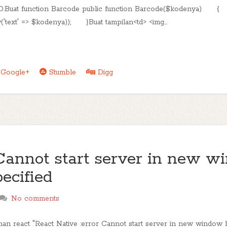
ND.Buat function Barcode public function Barcode($kodenya
y('text' => $kodenya)); }Buat tampilan<td> <img...
Google+
Stumble
Digg
 Cannot start server in new 
ecified
No comments
an react "React Native :error Cannot start server in new window