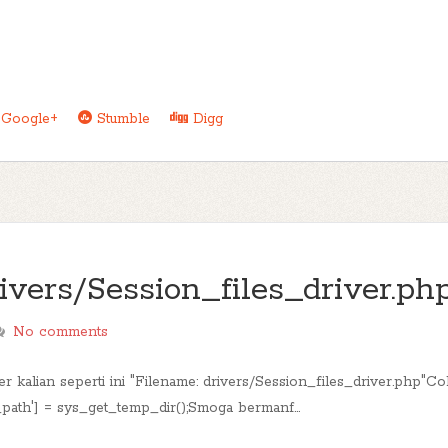
Google+
Stumble
Digg
ivers/Session_files_driver.ph
No comments
iter kalian seperti ini "Filename: drivers/Session_files_driver.php"
path'] = sys_get_temp_dir();Smoga bermanf...