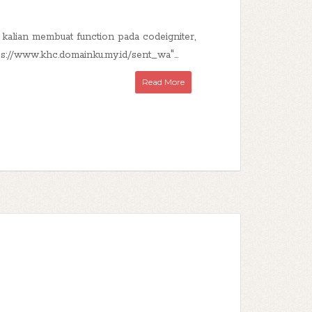
kalian membuat function pada codeigniter,
ps://www.khc.domainku.my.id/sent_wa"...
Read More