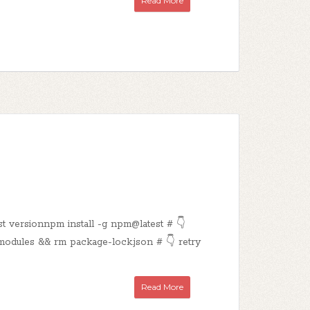
Read More
 versionnpm install -g npm@latest # 👇
odules && rm package-lock.json # 👇 retry
Read More