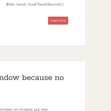
) { $this->zend->load('Zend/Barcode');
Read More
window because no
 because no terminal app was