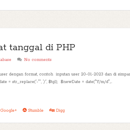
t tanggal di PHP
tabase
No comments
 user dengan format, contoh inputan user 20-01-2023 dan di simpa
tr_replace('-"', '/', $tgl); $newDate = date("Y/m/d",...
Google+
Stumble
Digg