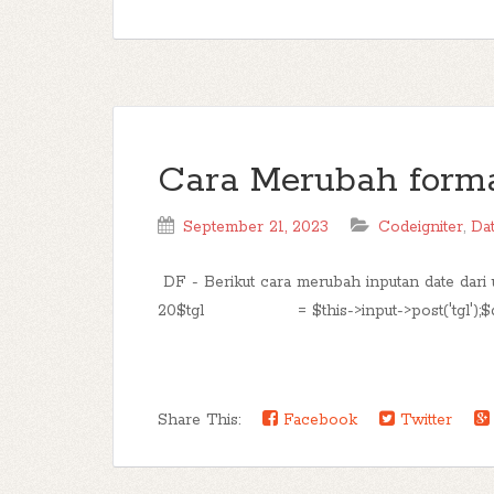
Cara Merubah forma
September 21, 2023
Codeigniter
,
Da
DF - Berikut cara merubah inputan date dari
20$tgl = $this->input->post('tgl');$date = s
Share This:
Facebook
Twitter