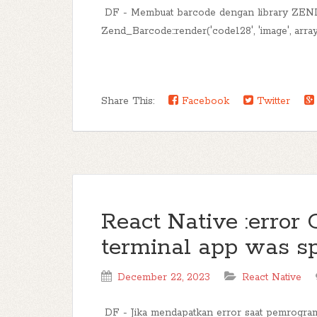
DF - Membuat barcode dengan library ZE
Zend_Barcode::render('code128', 'image', arra
Share This:
Facebook
Twitter
React Native :error
terminal app was sp
December 22, 2023
React Native
DF - Jika mendapatkan error saat pemrogram