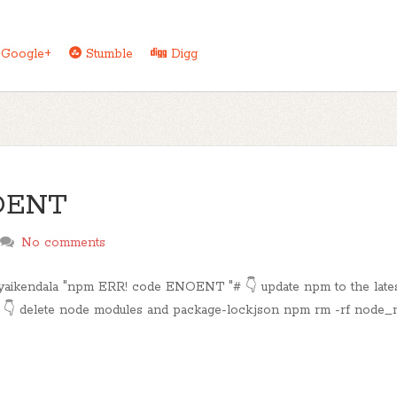
Google+
Stumble
Digg
OENT
No comments
yaikendala "npm ERR! code ENOENT "# 👇 update npm to the latest
👇 delete node modules and package-lock.json npm rm -rf node_m