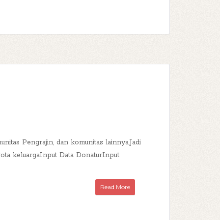
itas Pengrajin, dan komunitas lainnya.Jadi
ota keluargaInput Data DonaturInput
Read More