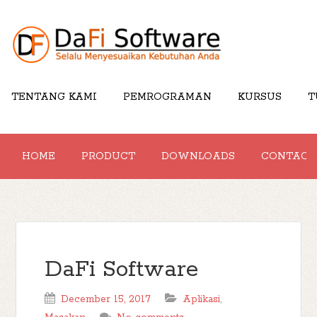
TENTANG KAMI
PEMROGRAMAN
KURSUS
T
HOME
PRODUCT
DOWNLOADS
CONTACT
DaFi Software
December 15, 2017
Aplikasi
,