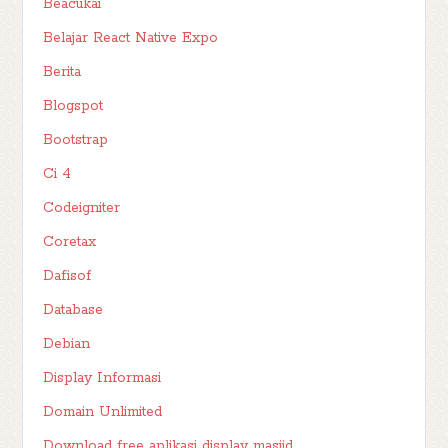
Beacukai
Belajar React Native Expo
Berita
Blogspot
Bootstrap
Ci 4
Codeigniter
Coretax
Dafisof
Database
Debian
Display Informasi
Domain Unlimited
Download free aplikasi display masjid